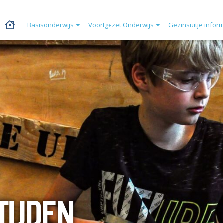
Basisonderwijs
Voortgezet Onderwijs
Gezinsuitje infor
TIJDEN