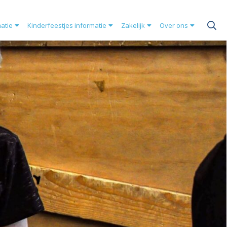
matie
Kinderfeestjes informatie
Zakelijk
Over ons