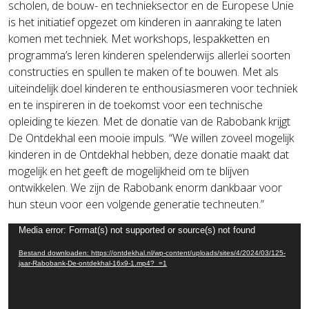
scholen, de bouw- en technieksector en de Europese Unie
is het initiatief opgezet om kinderen in aanraking te laten
komen met techniek. Met workshops, lespakketten en
programma’s leren kinderen spelenderwijs allerlei soorten
constructies en spullen te maken of te bouwen. Met als
uiteindelijk doel kinderen te enthousiasmeren voor techniek
en te inspireren in de toekomst voor een technische
opleiding te kiezen. Met de donatie van de Rabobank krijgt
De Ontdekhal een mooie impuls. “We willen zoveel mogelijk
kinderen in de Ontdekhal hebben, deze donatie maakt dat
mogelijk en het geeft de mogelijkheid om te blijven
ontwikkelen. We zijn de Rabobank enorm dankbaar voor
hun steun voor een volgende generatie techneuten.”
Videospeler
Media error: Format(s) not supported or source(s) not found
Bestand downloaden: https://ontdekhal.nl/wp-content/uploads/sites/4/2024/03/125-
jaar-Rabobank-De-ontdekhal-16x9-1.mp4?_=1