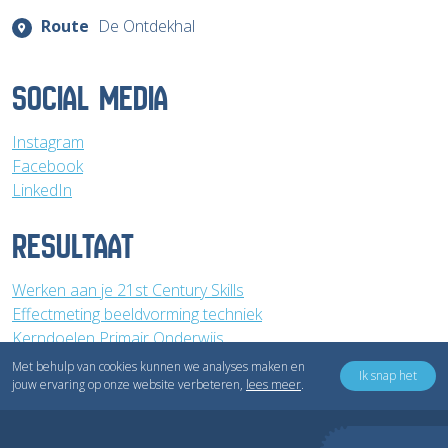
Route
De Ontdekhal
SOCIAL MEDIA
Instagram
Facebook
LinkedIn
RESULTAAT
Werken aan je 21st Century Skills
Effectmeting beeldvorming techniek
Kerndoelen Primair Onderwijs
Met behulp van cookies kunnen we analyses maken en
Ik snap het
jouw ervaring op onze website verbeteren,
lees meer
.
Copyright © Inventivv B.V.
Privacyverklaring