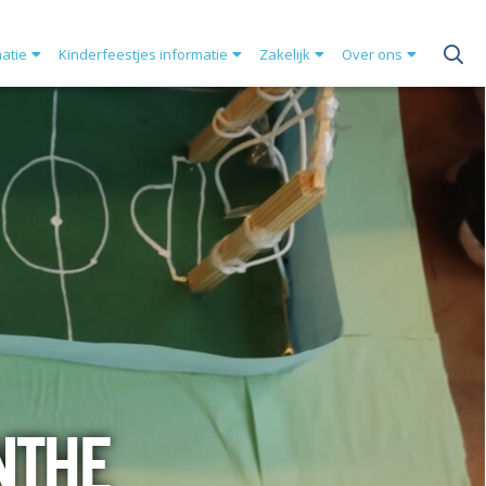
matie
Kinderfeestjes informatie
Zakelijk
Over ons
NTHE