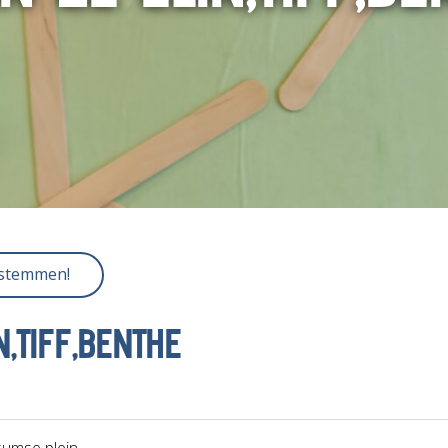
 stemmen!
N,TIFF,BENTHE
sumse plein