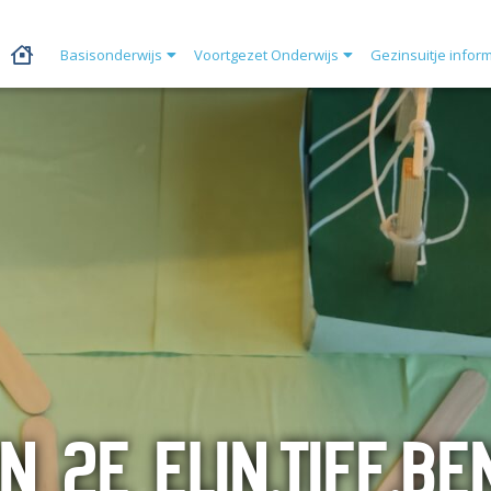
Basisonderwijs
Voortgezet Onderwijs
Gezinsuitje infor
N 2E ELIN,TIFF,BE