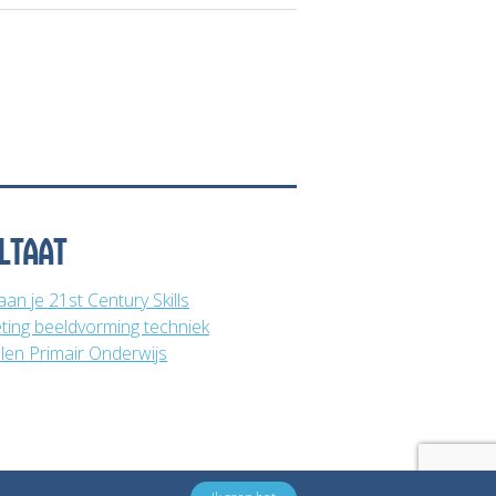
LTAAT
an je 21st Century Skills
ting beeldvorming techniek
en Primair Onderwijs