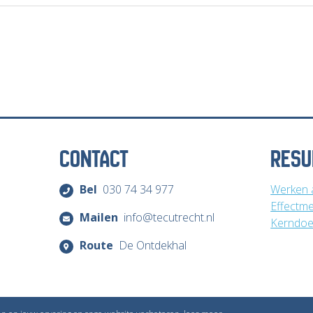
CONTACT
RESU
Bel
030 74 34 977
Werken a
Effectme
Mailen
info@tecutrecht.nl
Kerndoel
Route
De Ontdekhal
Copyright © Inventivv B.V.
Privacyverklaring